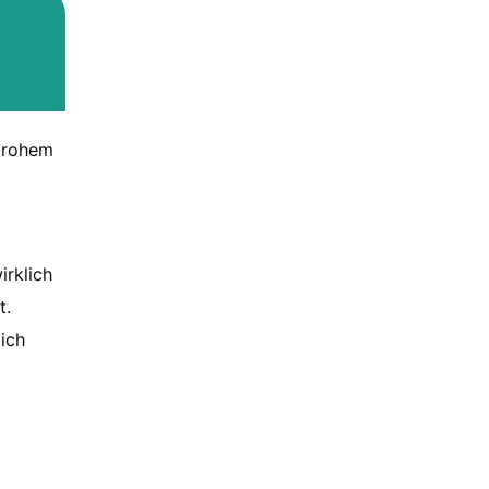
t
t rohem
irklich
t.
lich