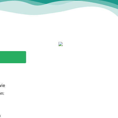
wie
en:
n