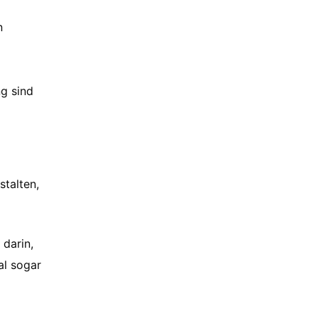
n
ng sind
talten,
 darin,
al sogar