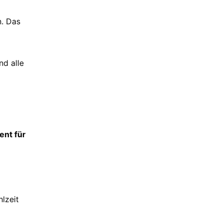
n. Das
d alle
ent für
lzeit