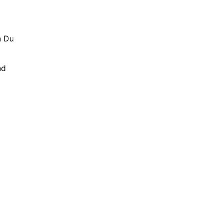
n Du
nd