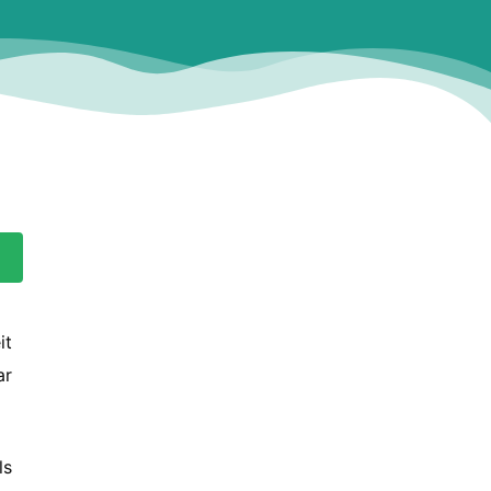
it
ar
ls