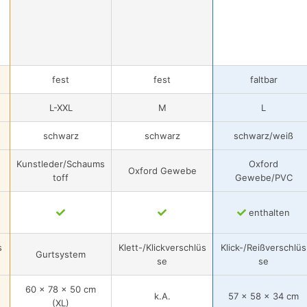
fest
fest
faltbar
L-XXL
M
L
schwarz
schwarz
schwarz/weiß
Kunstleder/Schaums
Oxford
Oxford Gewebe
toff
Gewebe/PVC
enthalten
s
Klett-/Klickverschlüs
Klick-/Reißverschlüs
Gurtsystem
se
se
60 x 78 x 50 cm
k.A.
57 x 58 x 34 cm
(XL)