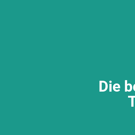
Die b
T