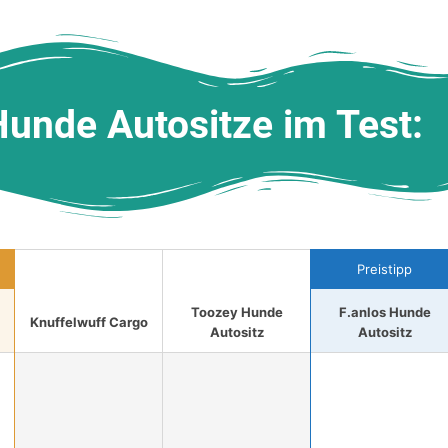
Hunde Autositze im Test:
Preistipp
Toozey Hunde
F.anlos Hunde
Knuffelwuff Cargo
Autositz
Autositz