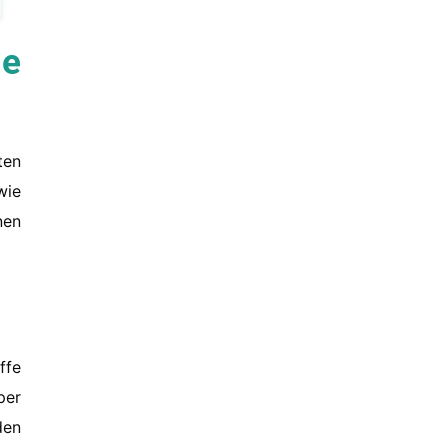
e
ten
wie
nen
ffe
per
den