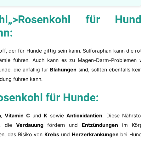
hl
„>Rosenkohl für Hund
nn:
toff, der für Hunde giftig sein kann. Sulforaphan kann die ro
nämie führen. Auch kann es zu Magen-Darm-Problemen 
de, die anfällig für
Blähungen
sind, sollten ebenfalls kei
dung führen kann.
Rosenkohl für Hunde:
n
,
Vitamin C
und
K
sowie
Antioxidantien
. Diese Nährsto
, die
Verdauung
fördern und
Entzündungen
im Kör
en, das Risiko von
Krebs
und
Herzerkrankungen
bei Hun