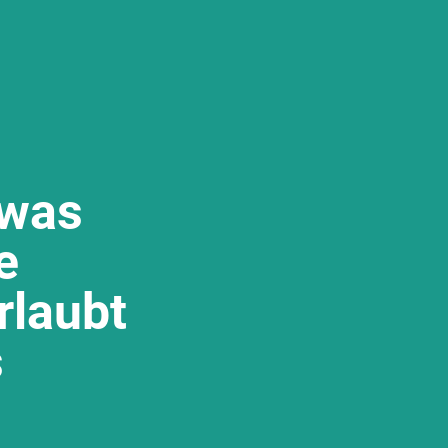
 was
e
rlaubt
s