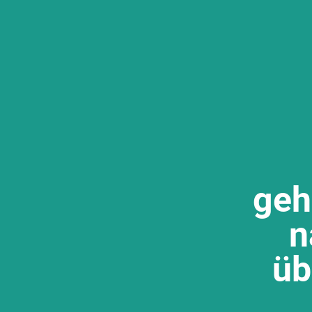
geh
n
üb