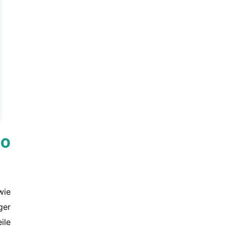
so
wie
ger
ile