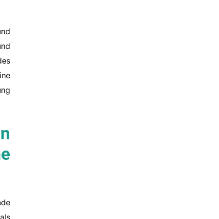
nd
nd
des
ine
ung
en
me
nde
als