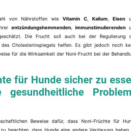
lzahl von Nährstoffen wie
Vitamin C
,
Kalium
,
Eisen
u
ihrer
entzündungshemmenden
,
immunstimulierenden
u
eschätzt. Die Frucht soll auch bei der Regulierung 
des Cholesterinspiegels helfen. Es gibt jedoch noch ke
eise für die Wirksamkeit der Noni-Frucht bei der Behandl
hte für Hunde sicher zu ess
 gesundheitliche Proble
schaftlichen Beweise dafür, dass Noni-Früchte für Hu
ig zu beachten, dass Hunde eine andere Verdauung haben 