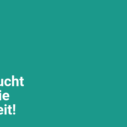
ucht
ie
it!