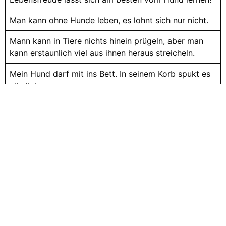
Man kann ohne Hunde leben, es lohnt sich nur nicht.
Mann kann in Tiere nichts hinein prügeln, aber man
kann erstaunlich viel aus ihnen heraus streicheln.
Mein Hund darf mit ins Bett. In seinem Korb spukt es
nämlich.
Mein Hund ist als Hund eine Katastrophe, aber als
Mensch unersetzlich!
Mein Hund kann ALLES… wenn er will
Mit einem kurzen Schweifwedeln kann ein Hund mehr
Gefühl ausdrücken als mancher Mensch mit
stundenlangem Gerede.
Ohne ein paar Hundehaare fühle ich mich nicht wie
Zuhause