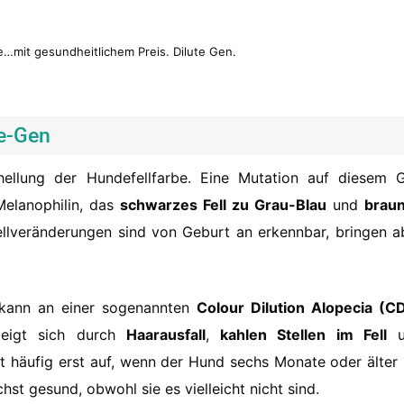
be…mit gesundheitlichem Preis. Dilute Gen.
te-Gen
hellung der Hundefellfarbe. Eine Mutation auf diesem 
Melanophilin, das
schwarzes Fell zu Grau-Blau
und
brau
ellveränderungen sind von Geburt an erkennbar, bringen a
, kann an einer sogenannten
Colour Dilution Alopecia (C
eigt sich durch
Haarausfall
,
kahlen Stellen im Fell
u
itt häufig erst auf, wenn der Hund sechs Monate oder älter i
st gesund, obwohl sie es vielleicht nicht sind.