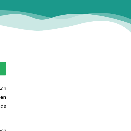
sch
gen
nde
ben