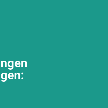
ungen
lgen: