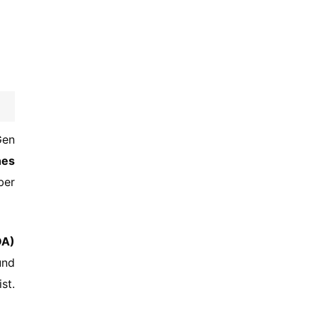
Gen
nes
ber
DA)
nd
st.